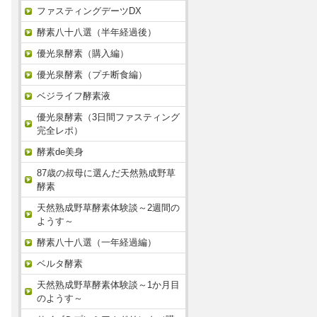
ファスティングデーツDX
酵素八十八選（半年経過後）
優光泉酵素（購入編）
優光泉酵素（プチ断食編）
ベジライフ酵素液
優光泉酵素（3日間ファスティング
完全レポ）
酵素de美身
87歳の叔母に選んだ天然熟成野草
酵素
天然熟成野草酵素体験談～2週間の
ようす～
酵素八十八選（一年経過編）
ベルタ酵素
天然熟成野草酵素体験談～1か月目
のようす～