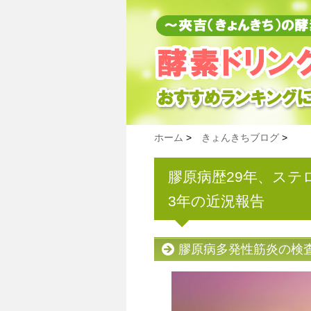
ホーム
>
きょんきちブログ
>
膠原病歴29年、ステ
3年の近況報告
膠原病多発性筋炎の検