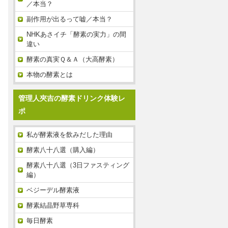
／本当？
副作用が出るって嘘／本当？
NHKあさイチ「酵素の実力」の間
違い
酵素の真実Ｑ＆Ａ（大高酵素）
本物の酵素とは
管理人夾吉の酵素ドリンク体験レ
ポ
私が酵素液を飲みだした理由
酵素八十八選（購入編）
酵素八十八選（3日ファスティング
編）
ベジーデル酵素液
酵素結晶野草専科
毎日酵素