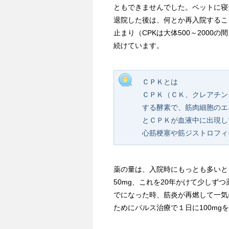
ともできませんでした。ベットに寝
退院した後は、何とか再入院するこ
止まり（CPKは大体500～200
続けています。
ＣＰＫとは
ＣＰＫ（ＣＫ、クレアチン
する酵素で、筋肉細胞のエ
とＣＰＫが血液中に出現し
心筋梗塞や筋ジストロフィ
薬の量は、入院時にもっとも多いとき
50mg、これを20年かけて少しず
でになった時、筋炎が再燃して一気
ためにパルス治療で１日に100mg