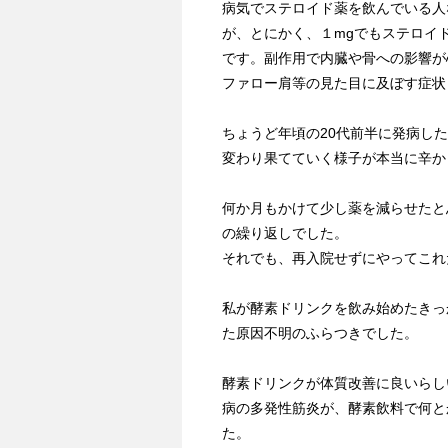
病気でステロイド薬を飲んでいる人
が、とにかく、１mgでもステロイ
です。副作用で内臓や骨への影響が
ファロー肩等の見た目に及ぼす症状
ちょうど年頃の20代前半に発病し
変わり果てていく様子が本当に辛か
何か月もかけて少し薬を減らせたと
の繰り返しでした。
それでも、再入院せずにやってこれ
私が酵素ドリンクを飲み始めたきっ
た原因不明のふらつきでした。
酵素ドリンクが体質改善に良いらし
病の多発性筋炎が、酵素飲料で何と
た。