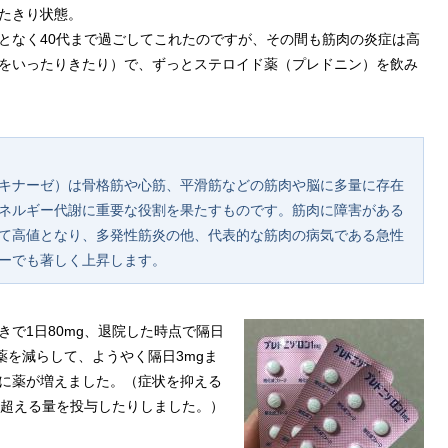
たきり状態。
となく40代まで過ごしてこれたのですが、その間も筋肉の炎症は高
0の間をいったりきたり）で、ずっとステロイド薬（プレドニン）を飲み
キナーゼ）は骨格筋や心筋、平滑筋などの筋肉や脳に多量に存在
ネルギー代謝に重要な役割を果たすものです。筋肉に障害がある
て高値となり、多発性筋炎の他、代表的な筋肉の病気である急性
ーでも著しく上昇します。
で1日80mg、退院した時点で隔日
つ薬を減らして、ようやく隔日3mgま
に薬が増えました。（症状を抑える
を超える量を投与したりしました。）