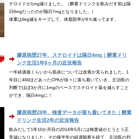
テロイドが1mg減りました。（酵素ドリンクを飲みだす前は隔
日8mgだったのが隔日7mgとなりました。）
体重は6kg減をキープして、体脂肪率が8％減ってます。
膠原病歴27年、ステロイドは隔日4mg｜酵素ドリ
ンク生活1年9ヶ月の近況報告
一年経過後くらいから筋炎については改善が見られました。1
年目に400ほどあったCPKが徐々に落ち着いていき、主治医の
判断でほぼ3か月に1mgのペースでステロイド薬を減らすこと
ができ、隔日4mgに！
膠原病歴28年、検査データが落ち着いてきた｜酵素
ドリンク生活2年の近況報告
飲みだして1年10か月目の2014年5月には検査値がとうとう正
常値になりました。その後半年の経過観察を経て、主治医の判