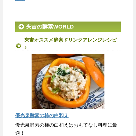
夾吉の酵素WORLD
夾吉オススメ酵素ドリンクアレンジレシピ
♪
優光泉酵素の柿の白和え
優光泉酵素の柿の白和えはおもてなし料理に最
適！