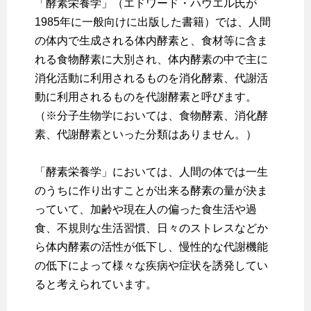
「酵素栄養学」（エドワード・ハウエル氏が
1985年に一般向けに出版した書籍）では、人間
の体内で生成される体内酵素と、食材等に含ま
れる食物酵素に大別され、体内酵素の中で主に
消化活動に利用されるものを消化酵素、代謝活
動に利用されるものを代謝酵素と呼びます。
（※分子生物学においては、食物酵素、消化酵
素、代謝酵素といった分類はありません。）
「酵素栄養学」においては、人間の体では一生
のうちに作り出すことが出来る酵素の量が決ま
っていて、加齢や現在人の偏った食生活や過
食、不規則な生活習慣、日々のストレスなどか
ら体内酵素の活性が低下し、慢性的な代謝機能
の低下によって様々な疾病や症状を誘発してい
ると考えられています。