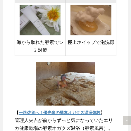
海から取れた酵素でシ
極上ホイップで泡洗顔
ミ対策
【
一路佐賀へ！優光泉の酵素オガクズ温浴体験
】
管理人夾吉が前からずっと気になっていたエリ
カ健康道場の酵素オガクズ温浴（酵素風呂）。