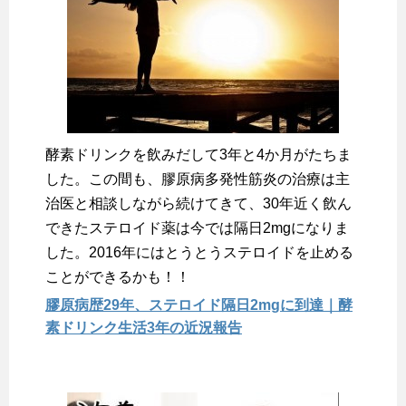
酵素ドリンクを飲みだして3年と4か月がたちま
した。この間も、膠原病多発性筋炎の治療は主
治医と相談しながら続けてきて、30年近く飲ん
できたステロイド薬は今では隔日2mgになりま
した。2016年にはとうとうステロイドを止める
ことができるかも！！
膠原病歴29年、ステロイド隔日2mgに到達｜酵
素ドリンク生活3年の近況報告