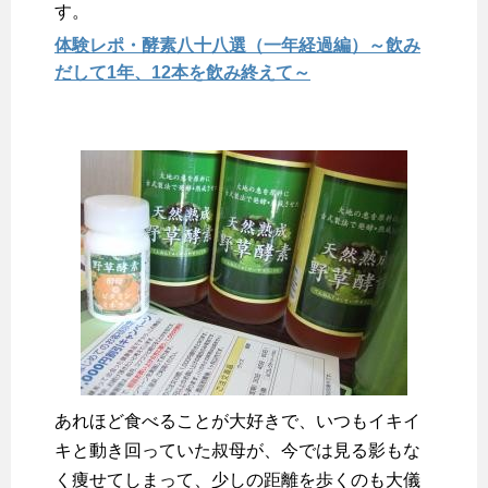
す。
体験レポ・酵素八十八選（一年経過編）～飲み
だして1年、12本を飲み終えて～
あれほど食べることが大好きで、いつもイキイ
キと動き回っていた叔母が、今では見る影もな
く痩せてしまって、少しの距離を歩くのも大儀