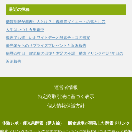
最近の投稿
糖質制限が無理な人とは？｜低糖質ダイエットの落とし穴
人生はいつも五里霧中
義理でも嬉しいホワイトデーと酵素チョコの提案
優光泉からのサプライズプレゼントと近況報告
病歴29年目、膠原病の回復と右足の不調｜酵素ドリンク生活4年目の
近況報告
運営者情報
特定商取引法に基づく表示
個人情報保護方針
体験レポ・優光泉酵素（購入編）｜断食道場が開発した酵素ドリンク
酵素ドリンクをネットのおすすめランキング情報や口コミで買うと後悔