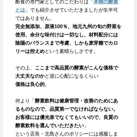
断食の専門家としてのこだわりは「
本物の酵素
とは
」でも紹介させていただきましたが生半可
ではありません。
完全無添加、原液100％、地元九州の旬の野菜を
使用、余分な味付けは一切なし、材料配分には
陰陽のバランスまで考慮、しかも麦芽糖でカロ
リーは控えめ
という素晴らしさです。
その上、
ここまで高品質の酵素がこんな価格で
大丈夫なのか
と逆に心配になるくらい
価格は良心的
。
何より「
酵素飲料は健康管理・改善のためにあ
るものなので、品質第一でなければならない。
お客様には優光泉でなくてもいいので、良質の
酵素飲料を選んでいただきたい
」
という店長・北島さんのポリシーには感服しま