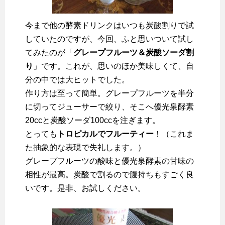
今まで他の酵素ドリンクはいつも炭酸割りで試
していたのですが、今回、ふと思いついて試し
てみたのが「
グレープフルーツ＆炭酸ソーダ割
り
」です。これが、思いのほか美味しくて、自
分の中では大ヒットでした。
作り方は至って簡単。グレープフルーツを半分
に切ってジューサーで絞り、そこへ優光泉酵素
20ccと炭酸ソーダ100ccを注ぎます。
とっても
トロピカルでフルーティー
！（これま
た抽象的な表現で失礼します。）
グレープフルーツの酸味と優光泉酵素の甘味の
相性が最高。炭酸で割るので腹持ちもすごく良
いです。是非、お試しください。