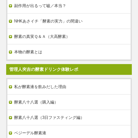
副作用が出るって嘘／本当？
NHKあさイチ「酵素の実力」の間違い
酵素の真実Ｑ＆Ａ（大高酵素）
本物の酵素とは
管理人夾吉の酵素ドリンク体験レポ
私が酵素液を飲みだした理由
酵素八十八選（購入編）
酵素八十八選（3日ファスティング編）
ベジーデル酵素液