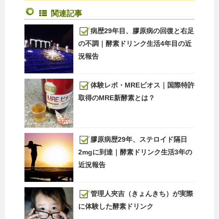
関連記事
病歴29年目、膠原病の回復と右足
の不調｜酵素ドリンク生活4年目の近
況報告
体験レポ・MREビオス｜国際特許
取得のMRE新酵素とは？
膠原病歴29年、ステロイド隔日
2mgに到達｜酵素ドリンク生活3年の
近況報告
管理人夾吉（きょんきち）が実際
に体験した酵素ドリンク