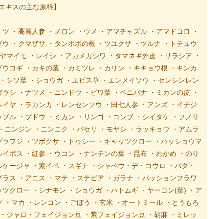
エキスの主な原料】
ツ ・高麗人参 ・メロン ・ウメ ・アマチャズル ・アマドコロ ・
ゾウ ・クマザサ ・タンポポの根 ・ツユクサ ・ツルナ ・トチュウ
・ヤマイモ ・レイシ ・アカメガシワ ・タマネギ外皮 ・サラシア ・
ゾウコギ ・カキの葉 ・カミツレ ・カリン ・キキョウ根 ・キンカ
 ・シソ葉 ・ショウガ ・エビス草 ・エンメイソウ ・センシンレン
ラシ ・ナツメ ・ニンドウ ・ビワ葉 ・ベニバナ ・ミカンの皮 ・
ヘイヤ ・ラカンカ ・レンセンソウ ・田七人参 ・アンズ ・イチジ
プル ・ブドウ ・ミカン ・リンゴ ・コンブ ・シイタケ ・フノリ
・ニンジン ・ニンニク ・パセリ ・モヤシ ・ラッキョウ ・アムラ
ヅラフジ ・ツボクサ ・トゥシー ・キャッツクロー ・ハッショウマ
イボス ・紅参 ・ウコン ・ナンテンの葉 ・昆布 ・わかめ ・のり
ルケージャ ・紫イペ ・スギナ ・シャペウ・デ・コウロ ・パタ・
グラス ・アニス ・マテ ・ステビア ・ガラナ ・パッションフラワ
ツクロー ・シナモン ・ショウガ ・ハトムギ ・ヤーコン(葉) ・ア
 ・マカ ・レンコン ・ごぼう ・玄米 ・オートミール ・とうもろ
豆 ・ジャロ・フェイジョン豆 ・紫フェイジョン豆 ・胡麻 ・ミレッ