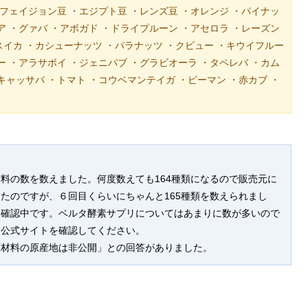
黒フェイジョン豆 ・エジプト豆 ・レンズ豆 ・オレンジ ・パイナッ
ア ・グァバ ・アボガド ・ドライプルーン ・アセロラ ・レーズン
スイカ ・カシューナッツ ・パラナッツ ・クビュー ・キウイフルー
ー ・アラサボイ ・ジェニパブ ・グラビオーラ ・タペレバ ・カム
キャッサバ ・トマト ・コウベマンテイガ ・ピーマン ・赤カブ ・
料の数を数えました。何度数えても164種類になるので販売元に
たのですが、６回目くらいにちゃんと165種類を数えられまし
は確認中です。ベルタ酵素サプリについてはあまりに数が多いので
は公式サイトを確認してください。
原材料の原産地は非公開」との回答がありました。