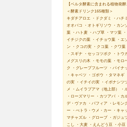
【ベルタ酵素に含まれる植物発酵
＜酵素ドリンク165種類＞
キダチアロエ ・ドクダミ ・ハチミ
オオバコ ・オトギリソウ ・カン
葉 ・ハト麦 ・ハブ草 ・マツ葉 
イチジクの葉 ・イチョウ葉 ・エ
ン ・クコの実 ・クコ葉 ・クワ葉
・スギナ ・セッコツボク ・トウガ
メグスリの木 ・モモの葉 ・モロ
ク ・グレープフルーツ ・パイナッ
・キャベツ ・ゴボウ ・タマネギ 
の実 ・イチイの実 ・イボナシツ
メ ・ムイラプアマ（地上部） ・ル
・ローズマリー ・カツアバ ・カ
デ・ヴァカ ・パフィア ・レモン
ー ・ぺトラ・ウメ・カー ・キャッ
マチャズル ・グローブ ・ガジュツ
こし ・大麦 ・えんどう豆 ・小