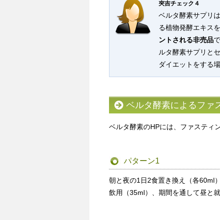
夾吉チェック４
ベルタ酵素サプリは
る植物発酵エキス
ントされる非売品
ルタ酵素サプリと
ダイエットをする場
ベルタ酵素によるファ
ベルタ酵素のHPには、ファスティ
パターン1
朝と夜の1日2食置き換え（各60ml
飲用（35ml）、期間を通して昼と