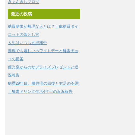
きょんきちブログ
最近の投稿
糖質制限が無理な人とは？｜低糖質ダイ
エットの落とし穴
人生はいつも五里霧中
義理でも嬉しいホワイトデーと酵素チョ
コの提案
優光泉からのサプライズプレゼントと近
況報告
病歴29年目、膠原病の回復と右足の不調
｜酵素ドリンク生活4年目の近況報告