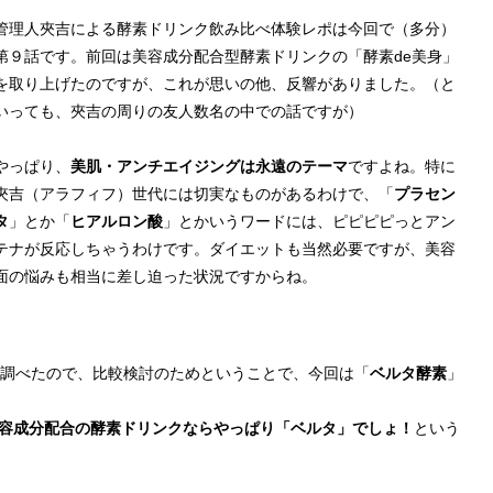
管理人夾吉による酵素ドリンク飲み比べ体験レポは今回で（多分）
第９話です。前回は美容成分配合型酵素ドリンクの「酵素de美身」
を取り上げたのですが、これが思いの他、反響がありました。（と
いっても、夾吉の周りの友人数名の中での話ですが）
やっぱり、
美肌・アンチエイジングは永遠のテーマ
ですよね。特に
夾吉（アラフィフ）世代には切実なものがあるわけで、「
プラセン
タ
」とか「
ヒアルロン酸
」とかいうワードには、ピピピピっとアン
テナが反応しちゃうわけです。ダイエットも当然必要ですが、美容
面の悩みも相当に差し迫った状況ですからね。
々調べたので、比較検討のためということで、今回は「
ベルタ酵素
」
容成分配合の酵素ドリンクならやっぱり「ベルタ」でしょ！
という