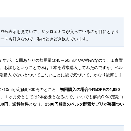
の成分表示を見ていて、ザクロエキスが入っているのが目にとまり
ュースも好きなので、私はときどき飲んでいます。
lですが、１回あたりの飲用量は45～50mlとやや多めなので、１食置
す。お試しということで私は１本を通常購入してみたのですが、ベル
期購入でないとついてこないことに後で気づいて、かなり後悔しま
710mlが定価8,900円のところ、
初回購入の場合44%OFFの4,980
た。１ヶ月分としては2本必要となるので、いつでも解約OKの定期コ
980円、送料無料
となり、
2500円相当のベルタ酵素サプリが毎回つい