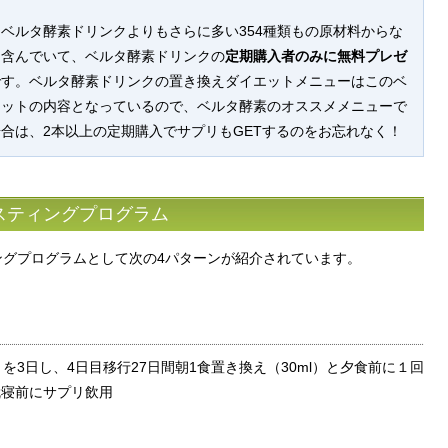
ベルタ酵素ドリンクよりもさらに多い354種類もの原材料からな
を含んでいて、ベルタ酵素ドリンクの
定期購入者のみに無料プレゼ
です。ベルタ酵素ドリンクの置き換えダイエットメニューはこのベ
セットの内容となっているので、ベルタ酵素のオススメメニューで
合は、2本以上の定期購入でサプリもGETするのをお忘れなく！
スティングプログラム
ングプログラムとして次の4パターンが紹介されています。
）を3日し、4日目移行27日間朝1食置き換え（30ml）と夕食前に１回
就寝前にサプリ飲用