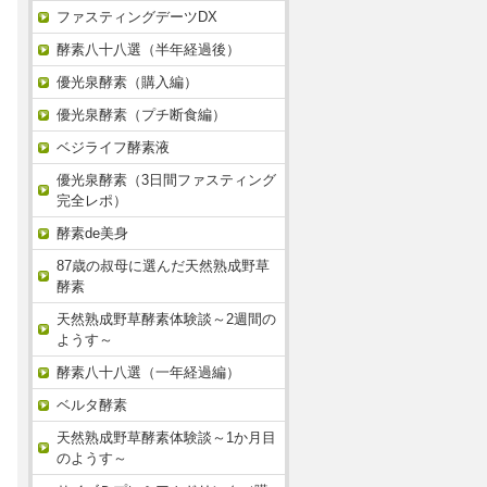
ファスティングデーツDX
酵素八十八選（半年経過後）
優光泉酵素（購入編）
優光泉酵素（プチ断食編）
ベジライフ酵素液
優光泉酵素（3日間ファスティング
完全レポ）
酵素de美身
87歳の叔母に選んだ天然熟成野草
酵素
天然熟成野草酵素体験談～2週間の
ようす～
酵素八十八選（一年経過編）
ベルタ酵素
天然熟成野草酵素体験談～1か月目
のようす～