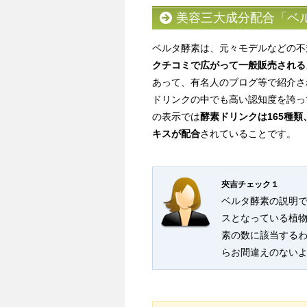
美容三大成分配合「ベ
ベルタ酵素は、元々モデルなどの不
クチコミで広がって一般販売される
あって、有名人のブログ等で紹介さ
ドリンクの中でも高い認知度を誇っ
の表示では
酵素ドリンクは165種類
キスが配合
されていることです。
夾吉チェック１
ベルタ酵素の説明で
スとなっている植
素の数に該当する
らお間違えのない