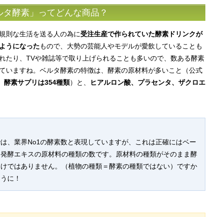
ルタ酵素」ってどんな商品？
規則な生活を送る人の為に
受注生産で作られていた酵素ドリンクが
ようになった
もので、大勢の芸能人やモデルが愛飲していることも
れたり、TVや雑誌等で取り上げられることも多いので、数ある酵素
ていますね。ベルタ酵素の特徴は、酵素の原材料が多いこと（公式
、酵素サプリは354種類
）と、
ヒアルロン酸、プラセンタ、ザクロエ
は、業界No1の酵素数と表現していますが、これは正確にはベー
物発酵エキスの原材料の種類の数です。原材料の種類がそのまま酵
わけではありません。（
植物の種類＝酵素の種類ではない
）ですか
ように！