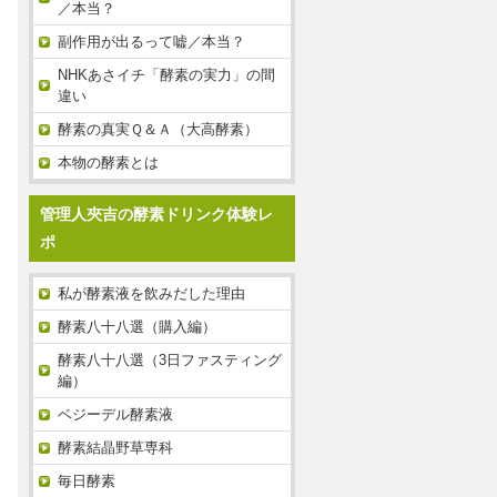
／本当？
副作用が出るって嘘／本当？
NHKあさイチ「酵素の実力」の間
違い
酵素の真実Ｑ＆Ａ（大高酵素）
本物の酵素とは
管理人夾吉の酵素ドリンク体験レ
ポ
私が酵素液を飲みだした理由
酵素八十八選（購入編）
酵素八十八選（3日ファスティング
編）
ベジーデル酵素液
酵素結晶野草専科
毎日酵素