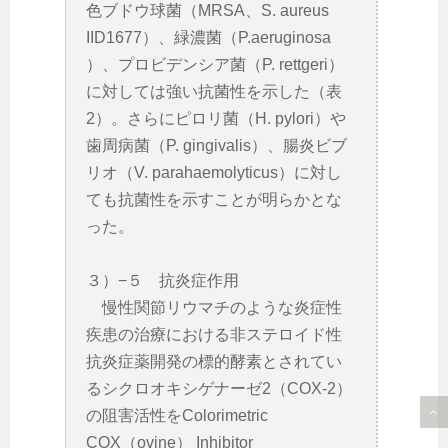
色ブドウ球菌（MRSA、S. aureus
IID1677）、緑濃菌（P.aeruginosa
）、プロビデンシア菌（P. rettgeri）
に対しては強い抗菌性を示した（表
2）。さらにピロリ菌（H. pylori）や
歯周病菌（P. gingivalis）、腸炎ビブ
リオ（V. parahaemolyticus）に対し
ても抗菌性を示すことが明らかとな
った。
３）−５ 抗炎症作用
慢性関節リウマチのような炎症性
疾患の治療における非ステロイド性
抗炎症薬開発の標的酵素とされてい
るシクロオキシゲナーゼ2（COX-2）
の阻害活性をColorimetric
COX（ovine） Inhibitor