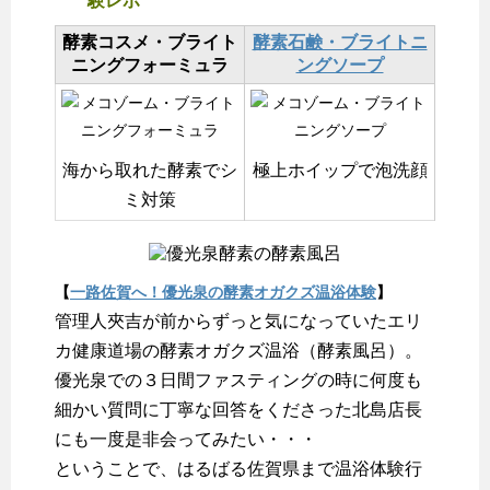
験レポ
酵素コスメ・ブライト
酵素石鹸・ブライトニ
ニングフォーミュラ
ングソープ
海から取れた酵素でシ
極上ホイップで泡洗顔
ミ対策
【
一路佐賀へ！優光泉の酵素オガクズ温浴体験
】
管理人夾吉が前からずっと気になっていたエリ
カ健康道場の酵素オガクズ温浴（酵素風呂）。
優光泉での３日間ファスティングの時に何度も
細かい質問に丁寧な回答をくださった北島店長
にも一度是非会ってみたい・・・
ということで、はるばる佐賀県まで温浴体験行