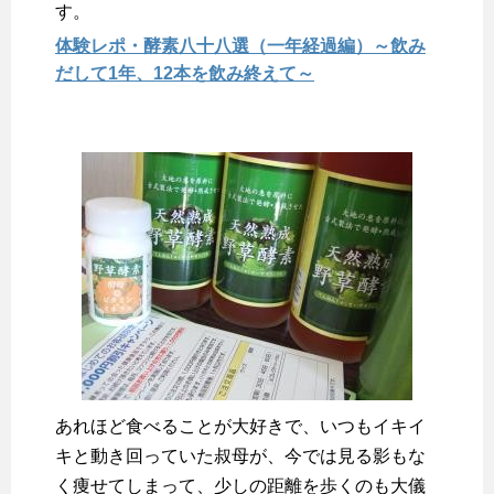
す。
体験レポ・酵素八十八選（一年経過編）～飲み
だして1年、12本を飲み終えて～
あれほど食べることが大好きで、いつもイキイ
キと動き回っていた叔母が、今では見る影もな
く痩せてしまって、少しの距離を歩くのも大儀