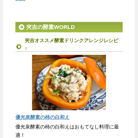
夾吉の酵素WORLD
夾吉オススメ酵素ドリンクアレンジレシピ
♪
優光泉酵素の柿の白和え
優光泉酵素の柿の白和えはおもてなし料理に最
適！