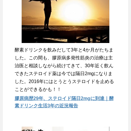
酵素ドリンクを飲みだして3年と4か月がたちま
した。この間も、膠原病多発性筋炎の治療は主
治医と相談しながら続けてきて、30年近く飲ん
できたステロイド薬は今では隔日2mgになりま
した。2016年にはとうとうステロイドを止める
ことができるかも！！
膠原病歴29年、ステロイド隔日2mgに到達｜酵
素ドリンク生活3年の近況報告