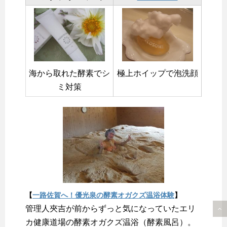
海から取れた酵素でシ
極上ホイップで泡洗顔
ミ対策
【
一路佐賀へ！優光泉の酵素オガクズ温浴体験
】
管理人夾吉が前からずっと気になっていたエリ
カ健康道場の酵素オガクズ温浴（酵素風呂）。