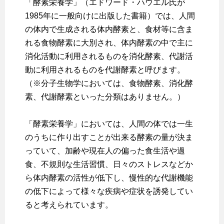
「酵素栄養学」（エドワード・ハウエル氏が
1985年に一般向けに出版した書籍）では、人間
の体内で生成される体内酵素と、食材等に含ま
れる食物酵素に大別され、体内酵素の中で主に
消化活動に利用されるものを消化酵素、代謝活
動に利用されるものを代謝酵素と呼びます。
（※分子生物学においては、食物酵素、消化酵
素、代謝酵素といった分類はありません。）
「酵素栄養学」においては、人間の体では一生
のうちに作り出すことが出来る酵素の量が決ま
っていて、加齢や現在人の偏った食生活や過
食、不規則な生活習慣、日々のストレスなどか
ら体内酵素の活性が低下し、慢性的な代謝機能
の低下によって様々な疾病や症状を誘発してい
ると考えられています。