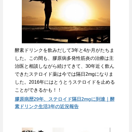
酵素ドリンクを飲みだして3年と4か月がたちま
した。この間も、膠原病多発性筋炎の治療は主
治医と相談しながら続けてきて、30年近く飲ん
できたステロイド薬は今では隔日2mgになりま
した。2016年にはとうとうステロイドを止める
ことができるかも！！
膠原病歴29年、ステロイド隔日2mgに到達｜酵
素ドリンク生活3年の近況報告