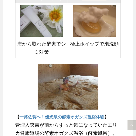
海から取れた酵素でシ
極上ホイップで泡洗顔
ミ対策
【
一路佐賀へ！優光泉の酵素オガクズ温浴体験
】
管理人夾吉が前からずっと気になっていたエリ
カ健康道場の酵素オガクズ温浴（酵素風呂）。