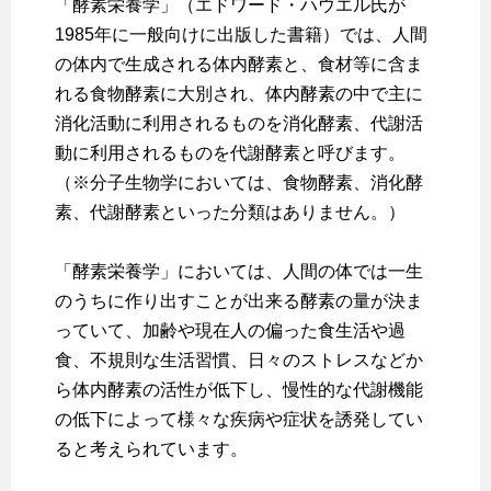
「酵素栄養学」（エドワード・ハウエル氏が
1985年に一般向けに出版した書籍）では、人間
の体内で生成される体内酵素と、食材等に含ま
れる食物酵素に大別され、体内酵素の中で主に
消化活動に利用されるものを消化酵素、代謝活
動に利用されるものを代謝酵素と呼びます。
（※分子生物学においては、食物酵素、消化酵
素、代謝酵素といった分類はありません。）
「酵素栄養学」においては、人間の体では一生
のうちに作り出すことが出来る酵素の量が決ま
っていて、加齢や現在人の偏った食生活や過
食、不規則な生活習慣、日々のストレスなどか
ら体内酵素の活性が低下し、慢性的な代謝機能
の低下によって様々な疾病や症状を誘発してい
ると考えられています。