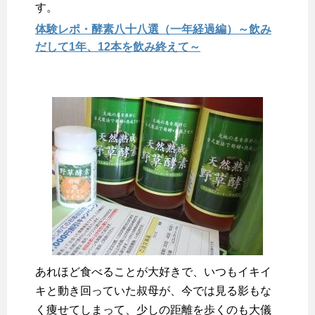
す。
体験レポ・酵素八十八選（一年経過編）～飲み
だして1年、12本を飲み終えて～
あれほど食べることが大好きで、いつもイキイ
キと動き回っていた叔母が、今では見る影もな
く痩せてしまって、少しの距離を歩くのも大儀