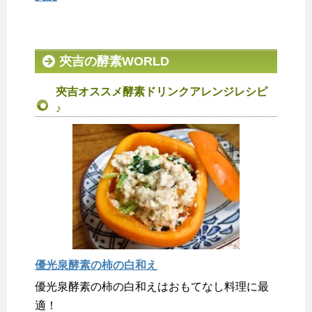
夾吉の酵素WORLD
夾吉オススメ酵素ドリンクアレンジレシピ
♪
優光泉酵素の柿の白和え
優光泉酵素の柿の白和えはおもてなし料理に最
適！