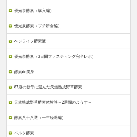
優光泉酵素（購入編）
優光泉酵素（プチ断食編）
ベジライフ酵素液
優光泉酵素（3日間ファスティング完全レポ）
酵素de美身
87歳の叔母に選んだ天然熟成野草酵素
天然熟成野草酵素体験談～2週間のようす～
酵素八十八選（一年経過編）
ベルタ酵素