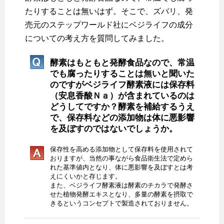
たりすることは無いはず。そこで、ズバリ、発
売元のステップワールド社にベジライフの成分
についての考え方を質問してみました。
酵素はもともと発酵食品なので、常温
でも腐ったりすることは無いと聞いた
のですがベジライフ酵素液には保存料
（安息香酸Ｎａ）が含まれているのは
どうしてですか？酵素を補給するうえ
で、保存料などの添加物は体に悪影響
を及ぼすのではないでしょうか。
保存性を高める添加物として保存料を使用されて
おりますが、当然の事ながら食品衛生法で定めら
れた基準値内となり、体に悪影響を及ぼすとは考
えにくいかと存じます。
また、ベジライフ酵素液は酵素のチカラで発酵さ
せた植物発酵エキスとなり、多量の酵素を摂取で
きるというコンセプトで製造されておりません。