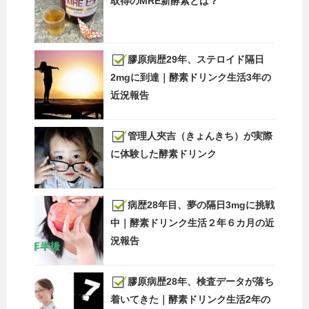
取得のMRE新酵素とは？
膠原病歴29年、ステロイド隔日
2mgに到達｜酵素ドリンク生活3年の
近況報告
管理人夾吉（きょんきち）が実際
に体験した酵素ドリンク
病歴28年目、夢の隔日3mgに挑戦
中｜酵素ドリンク生活２年６カ月の近
況報告
膠原病歴28年、検査データが落ち
着いてきた｜酵素ドリンク生活2年の