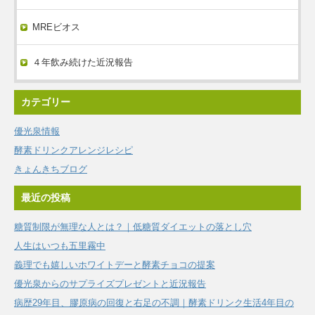
MREビオス
４年飲み続けた近況報告
カテゴリー
優光泉情報
酵素ドリンクアレンジレシピ
きょんきちブログ
最近の投稿
糖質制限が無理な人とは？｜低糖質ダイエットの落とし穴
人生はいつも五里霧中
義理でも嬉しいホワイトデーと酵素チョコの提案
優光泉からのサプライズプレゼントと近況報告
病歴29年目、膠原病の回復と右足の不調｜酵素ドリンク生活4年目の