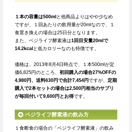
１本の容量は500ml
と他商品よりはやや少なめ
ですが、１回あたりの飲用量が20mlなので、１
食置き換えの場合は25日分となります。
また、ベジライフ酵素液は
1回目安量20mlで
14.2kcal
と低カロリーなのも特徴です。
価格は、2013年8月4日時点で、１本500mlが定
価6,825円のところ、
初回購入の場合27%OFFの
4,980円、送料630円で合計7,454円
ですが、
定期
購入で2本セットの場合は2,500円相当のサプリ
が毎回付いて9,600円とお得
です。
ベジライフ酵素液の飲み方
１食断食の場合の「ベジライフ酵素液」の飲み