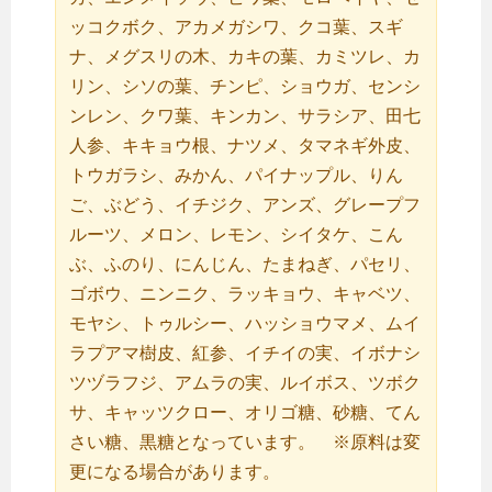
ッコクボク、アカメガシワ、クコ葉、スギ
ナ、メグスリの木、カキの葉、カミツレ、カ
リン、シソの葉、チンピ、ショウガ、センシ
ンレン、クワ葉、キンカン、サラシア、田七
人参、キキョウ根、ナツメ、タマネギ外皮、
トウガラシ、みかん、パイナップル、りん
ご、ぶどう、イチジク、アンズ、グレープフ
ルーツ、メロン、レモン、シイタケ、こん
ぶ、ふのり、にんじん、たまねぎ、パセリ、
ゴボウ、ニンニク、ラッキョウ、キャベツ、
モヤシ、トゥルシー、ハッショウマメ、ムイ
ラプアマ樹皮、紅参、イチイの実、イボナシ
ツヅラフジ、アムラの実、ルイボス、ツボク
サ、キャッツクロー、オリゴ糖、砂糖、てん
さい糖、黒糖となっています。 ※原料は変
更になる場合があります。