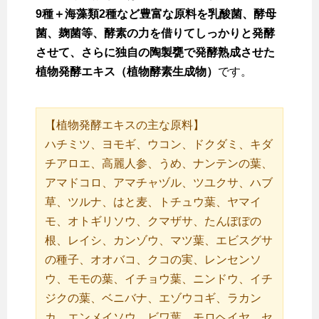
9種＋海藻類2種など豊富な原料を乳酸菌、酵母
菌、麹菌等、酵素の力を借りてしっかりと発酵
させて、さらに独自の陶製甕で発酵熟成させた
植物発酵エキス（植物酵素生成物）
です。
【植物発酵エキスの主な原料】
ハチミツ、ヨモギ、ウコン、ドクダミ、キダ
チアロエ、高麗人参、うめ、ナンテンの葉、
アマドコロ、アマチャヅル、ツユクサ、ハブ
草、ツルナ、はと麦、トチュウ葉、ヤマイ
モ、オトギリソウ、クマザサ、たんぽぽの
根、レイシ、カンゾウ、マツ葉、エビスグサ
の種子、オオバコ、クコの実、レンセンソ
ウ、モモの葉、イチョウ葉、ニンドウ、イチ
ジクの葉、ベニバナ、エゾウコギ、ラカン
カ、エンメイソウ、ビワ葉、モロヘイヤ、セ