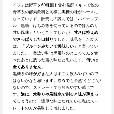
イフ」は野草を60種類も含む発酵エキスで他の
野草系の酵素飲料と同様に黒糖の味がベースに
なっています。販売元の説明では「パイナップ
ル、黒糖、はちみ等を使っているのでほんのり
甘い風味」ということでしたが、
甘さは控えめ
でさっぱりした口触り
でした。味見をした友人
は、「
プルーンみたいで美味しい
」と言ってい
ました。一番近い味は黒蜜味のところてんを食
べたあとに残った蜜の味だと思います。
匂いは
全くありません
。
黒糖系の味が好きな人はすごく飲みやすいので
はないかなと思います。原液でも全然“くどさ”が
ないので、ストレートでも飲みやすい感じで
す。
逆に、水割りや炭酸水で割ると味が薄まっ
てしまう
ので、濃厚な味になれている私はスト
レートの方が美味しく感じました。