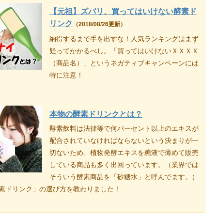
【元祖】ズバリ、買ってはいけない酵素ド
リンク
（2018/08/26更新）
納得するまで手を出すな！人気ランキングはまず
疑ってかかるべし。「買ってはいけないＸＸＸＸ
（商品名）」というネガティブキャンペーンには
特に注意！
本物の酵素ドリンクとは？
酵素飲料は法律等で何パーセント以上のエキスが
配合されていなければならないという決まりが一
切ないため、植物発酵エキスを糖液で薄めて販売
している商品も多く出回っています。（業界では
そういう酵素商品を「砂糖水」と呼んでます。）
素ドリンク」の選び方を教わりました！