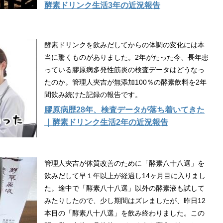
酵素ドリンク生活3年の近況報告
酵素ドリンクを飲みだしてからの体調の変化には本
当に驚くものがありました。2年がたった今、長年患
っている膠原病多発性筋炎の検査データはどうなっ
たのか。管理人夾吉が無添加100％の酵素飲料を2年
間飲み続けた記録の報告です。
膠原病歴28年、検査データが落ち着いてきた
｜酵素ドリンク生活2年の近況報告
管理人夾吉が体質改善のために「酵素八十八選」を
飲みだして早１年以上が経過し14ヶ月目に入りまし
た。途中で「酵素八十八選」以外の酵素液も試して
みたりしたので、少し期間はズレましたが、昨日12
本目の「酵素八十八選」を飲み終わりました。この