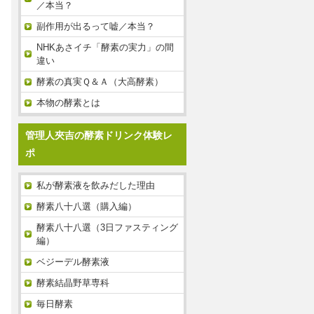
／本当？
副作用が出るって嘘／本当？
NHKあさイチ「酵素の実力」の間
違い
酵素の真実Ｑ＆Ａ（大高酵素）
本物の酵素とは
管理人夾吉の酵素ドリンク体験レ
ポ
私が酵素液を飲みだした理由
酵素八十八選（購入編）
酵素八十八選（3日ファスティング
編）
ベジーデル酵素液
酵素結晶野草専科
毎日酵素