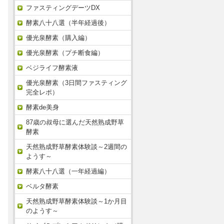
ファスティングデーツDX
酵素八十八選（半年経過後）
優光泉酵素（購入編）
優光泉酵素（プチ断食編）
ベジライフ酵素液
優光泉酵素（3日間ファスティング
完全レポ）
酵素de美身
87歳の叔母に選んだ天然熟成野草
酵素
天然熟成野草酵素体験談～2週間の
ようす～
酵素八十八選（一年経過編）
ベルタ酵素
天然熟成野草酵素体験談～1か月目
のようす～