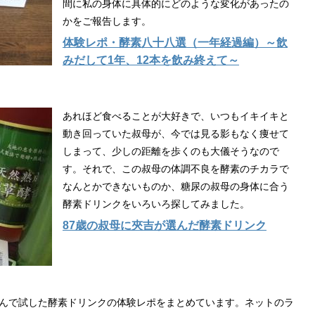
間に私の身体に具体的にどのような変化があったの
かをご報告します。
体験レポ・酵素八十八選（一年経過編）～飲
みだして1年、12本を飲み終えて～
あれほど食べることが大好きで、いつもイキイキと
動き回っていた叔母が、今では見る影もなく痩せて
しまって、少しの距離を歩くのも大儀そうなので
す。それで、この叔母の体調不良を酵素のチカラで
なんとかできないものか、糖尿の叔母の身体に合う
酵素ドリンクをいろいろ探してみました。
87歳の叔母に夾吉が選んだ酵素ドリンク
んで試した酵素ドリンクの体験レポをまとめています。ネットのラ