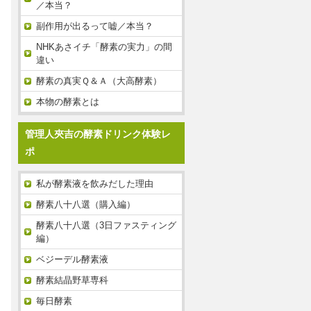
／本当？
副作用が出るって嘘／本当？
NHKあさイチ「酵素の実力」の間
違い
酵素の真実Ｑ＆Ａ（大高酵素）
本物の酵素とは
管理人夾吉の酵素ドリンク体験レ
ポ
私が酵素液を飲みだした理由
酵素八十八選（購入編）
酵素八十八選（3日ファスティング
編）
ベジーデル酵素液
酵素結晶野草専科
毎日酵素