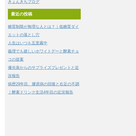
きょんきちブログ
最近の投稿
糖質制限が無理な人とは？｜低糖質ダイ
エットの落とし穴
人生はいつも五里霧中
義理でも嬉しいホワイトデーと酵素チョ
コの提案
優光泉からのサプライズプレゼントと近
況報告
病歴29年目、膠原病の回復と右足の不調
｜酵素ドリンク生活4年目の近況報告