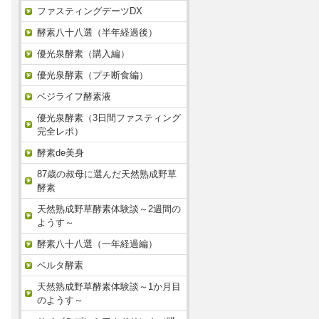
ファスティングデーツDX
酵素八十八選（半年経過後）
優光泉酵素（購入編）
優光泉酵素（プチ断食編）
ベジライフ酵素液
優光泉酵素（3日間ファスティング
完全レポ）
酵素de美身
87歳の叔母に選んだ天然熟成野草
酵素
天然熟成野草酵素体験談～2週間の
ようす～
酵素八十八選（一年経過編）
ベルタ酵素
天然熟成野草酵素体験談～1か月目
のようす～