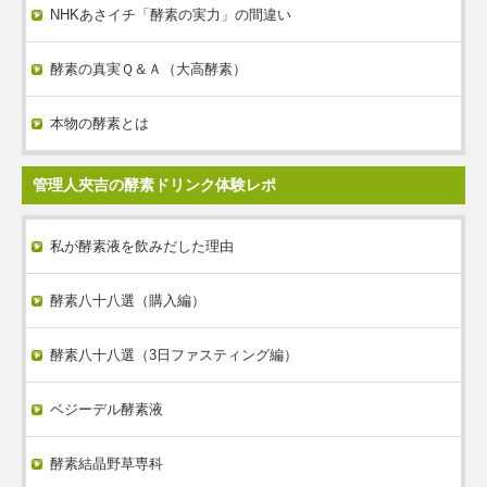
NHKあさイチ「酵素の実力」の間違い
酵素の真実Ｑ＆Ａ（大高酵素）
本物の酵素とは
管理人夾吉の酵素ドリンク体験レポ
私が酵素液を飲みだした理由
酵素八十八選（購入編）
酵素八十八選（3日ファスティング編）
ベジーデル酵素液
酵素結晶野草専科