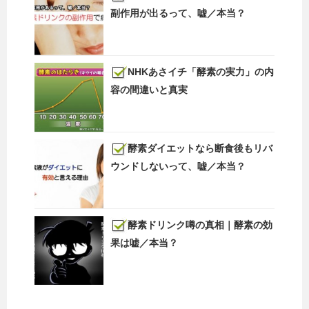
副作用が出るって、嘘／本当？
NHKあさイチ「酵素の実力」の内
容の間違いと真実
酵素ダイエットなら断食後もリバ
ウンドしないって、嘘／本当？
酵素ドリンク噂の真相｜酵素の効
果は嘘／本当？