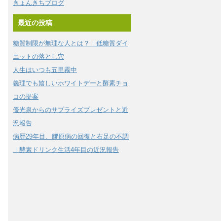
きょんきちブログ
最近の投稿
糖質制限が無理な人とは？｜低糖質ダイ
エットの落とし穴
人生はいつも五里霧中
義理でも嬉しいホワイトデーと酵素チョ
コの提案
優光泉からのサプライズプレゼントと近
況報告
病歴29年目、膠原病の回復と右足の不調
｜酵素ドリンク生活4年目の近況報告