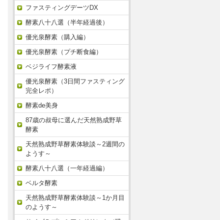
ファスティングデーツDX
酵素八十八選（半年経過後）
優光泉酵素（購入編）
優光泉酵素（プチ断食編）
ベジライフ酵素液
優光泉酵素（3日間ファスティング
完全レポ）
酵素de美身
87歳の叔母に選んだ天然熟成野草
酵素
天然熟成野草酵素体験談～2週間の
ようす～
酵素八十八選（一年経過編）
ベルタ酵素
天然熟成野草酵素体験談～1か月目
のようす～