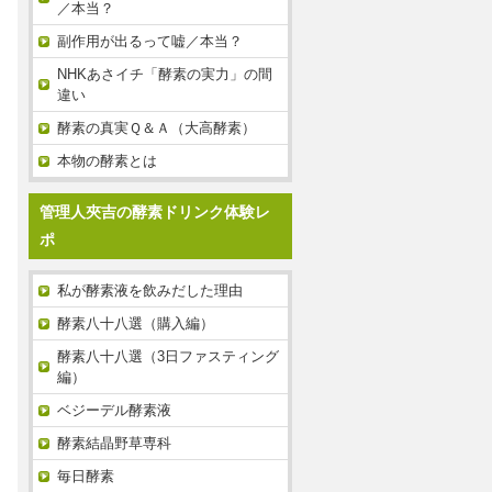
／本当？
副作用が出るって嘘／本当？
NHKあさイチ「酵素の実力」の間
違い
酵素の真実Ｑ＆Ａ（大高酵素）
本物の酵素とは
管理人夾吉の酵素ドリンク体験レ
ポ
私が酵素液を飲みだした理由
酵素八十八選（購入編）
酵素八十八選（3日ファスティング
編）
ベジーデル酵素液
酵素結晶野草専科
毎日酵素