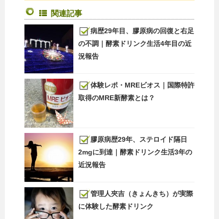
関連記事
病歴29年目、膠原病の回復と右足
の不調｜酵素ドリンク生活4年目の近
況報告
体験レポ・MREビオス｜国際特許
取得のMRE新酵素とは？
膠原病歴29年、ステロイド隔日
2mgに到達｜酵素ドリンク生活3年の
近況報告
管理人夾吉（きょんきち）が実際
に体験した酵素ドリンク