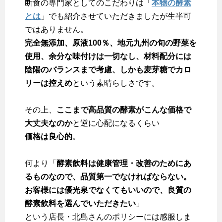
断食の専門家としてのこだわりは「
本物の酵素
とは
」でも紹介させていただきましたが生半可
ではありません。
完全無添加、原液100％、地元九州の旬の野菜を
使用、余分な味付けは一切なし、材料配分には
陰陽のバランスまで考慮、しかも麦芽糖でカロ
リーは控えめ
という素晴らしさです。
その上、
ここまで高品質の酵素がこんな価格で
大丈夫なのか
と逆に心配になるくらい
価格は良心的
。
何より「
酵素飲料は健康管理・改善のためにあ
るものなので、品質第一でなければならない。
お客様には優光泉でなくてもいいので、良質の
酵素飲料を選んでいただきたい
」
という店長・北島さんのポリシーには感服しま