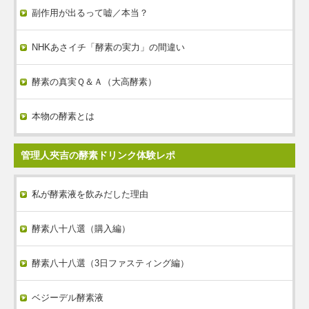
副作用が出るって嘘／本当？
NHKあさイチ「酵素の実力」の間違い
酵素の真実Ｑ＆Ａ（大高酵素）
本物の酵素とは
管理人夾吉の酵素ドリンク体験レポ
私が酵素液を飲みだした理由
酵素八十八選（購入編）
酵素八十八選（3日ファスティング編）
ベジーデル酵素液