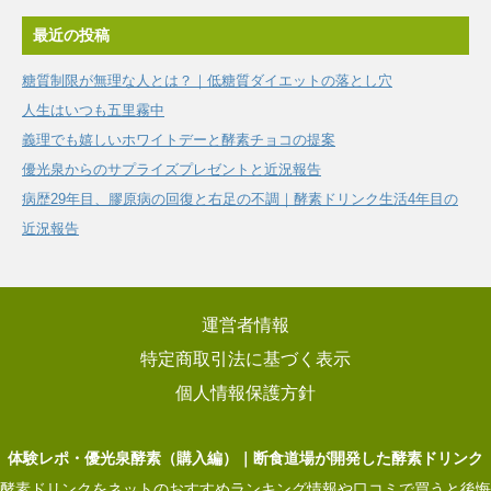
最近の投稿
糖質制限が無理な人とは？｜低糖質ダイエットの落とし穴
人生はいつも五里霧中
義理でも嬉しいホワイトデーと酵素チョコの提案
優光泉からのサプライズプレゼントと近況報告
病歴29年目、膠原病の回復と右足の不調｜酵素ドリンク生活4年目の
近況報告
運営者情報
特定商取引法に基づく表示
個人情報保護方針
体験レポ・優光泉酵素（購入編）｜断食道場が開発した酵素ドリンク
酵素ドリンクをネットのおすすめランキング情報や口コミで買うと後悔