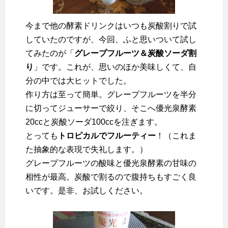
今まで他の酵素ドリンクはいつも炭酸割りで試
していたのですが、今回、ふと思いついて試し
てみたのが「
グレープフルーツ＆炭酸ソーダ割
り
」です。これが、思いのほか美味しくて、自
分の中では大ヒットでした。
作り方は至って簡単。グレープフルーツを半分
に切ってジューサーで絞り、そこへ優光泉酵素
20ccと炭酸ソーダ100ccを注ぎます。
とっても
トロピカルでフルーティー
！（これま
た抽象的な表現で失礼します。）
グレープフルーツの酸味と優光泉酵素の甘味の
相性が最高。炭酸で割るので腹持ちもすごく良
いです。是非、お試しください。