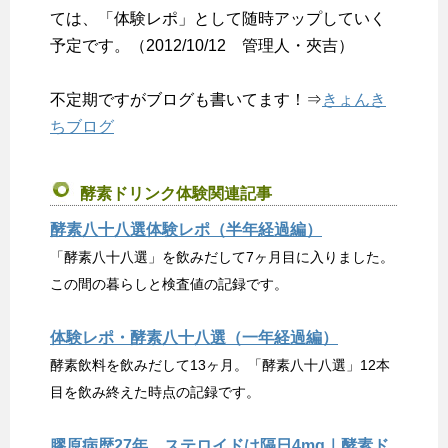
ては、「体験レポ」として随時アップしていく
予定です。（2012/10/12 管理人・夾吉）
不定期ですがブログも書いてます！⇒
きょんき
ちブログ
酵素ドリンク体験関連記事
酵素八十八選体験レポ（半年経過編）
「酵素八十八選」を飲みだして7ヶ月目に入りました。
この間の暮らしと検査値の記録です。
体験レポ・酵素八十八選（一年経過編）
酵素飲料を飲みだして13ヶ月。「酵素八十八選」12本
目を飲み終えた時点の記録です。
膠原病歴27年、ステロイドは隔日4mg｜酵素ド