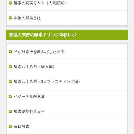
酵素の真実Ｑ＆Ａ（大高酵素）
本物の酵素とは
管理人夾吉の酵素ドリンク体験レポ
私が酵素液を飲みだした理由
酵素八十八選（購入編）
酵素八十八選（3日ファスティング編）
ベジーデル酵素液
酵素結晶野草専科
毎日酵素