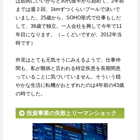
は筋肉にいいからと30代後半から始めて、2年前
までは週２回、1kmずつくらいプールで泳いで
いました。25歳から、SOHO形式で仕事もしだ
して、36歳で独立。一人会社を興して今年で11
年目になります。（←くどいですが、2012年当
時です）
外見はとても元気そうにみえるようで、仕事仲
間も、私が難病と言われる特定疾患を長期間患
っていることに気づいていません。そういう穏
やかな生活に転機がおとずれたのは4年前の43歳
の時でした。
投資事業の失敗とリーマンショック