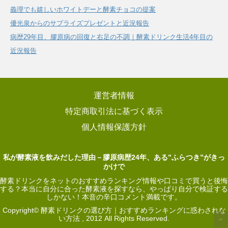
義理でも嬉しいホワイトデーと酵素チョコの提案
優光泉からのサプライズプレゼントと近況報告
病歴29年目、膠原病の回復と右足の不調｜酵素ドリンク生活4年目の
近況報告
運営者情報
特定商取引法に基づく表示
個人情報保護方針
私が酵素液を飲みだした理由－膠原病歴24年、ある”ふらつき”がきっ
かけで
酵素ドリンクをネットのおすすめランキング情報や口コミで買うと後悔
する？本当に自分に合った酵素液を探すなら、やっぱり自分で検証する
しかない！本音の辛口コメント満載です。
Copyright© 酵素ドリンクの選び方｜おすすめランキングに惑わされな
い方法 , 2012 All Rights Reserved.