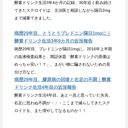
酵素ドリンク生活3年4か月の記録。30年近く飲み続け
てきたステロイドは、主治医と相談しながら隔日2mg
まで減量できました。
病歴29年目、とうとうプレドニン隔日1mgに｜
酵素ドリンク生活3年9カ月の近況報告
病歴29年目、プレドニンが隔日1mgに。2016年上半期
の血液検査結果と、閑話休題「酵素ドリンクの原価は
めっちゃ安い！？」、まがい物に騙されないための見
分け方など。
病歴29年目、膠原病の回復と右足の不調｜酵素
ドリンク生活4年目の近況報告
酵素ドリンク生活4年目。あと一息と思っていた矢先、
右足に思わぬ不調が・・・ここまで減らしてきたステ
ロイドを、また増やしてなるものか！！