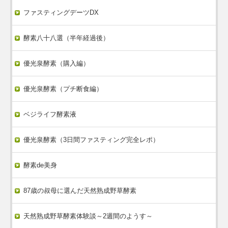
ファスティングデーツDX
酵素八十八選（半年経過後）
優光泉酵素（購入編）
優光泉酵素（プチ断食編）
ベジライフ酵素液
優光泉酵素（3日間ファスティング完全レポ）
酵素de美身
87歳の叔母に選んだ天然熟成野草酵素
天然熟成野草酵素体験談～2週間のようす～