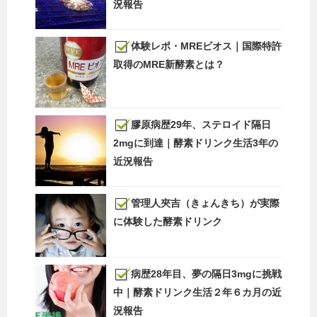
況報告
体験レポ・MREビオス｜国際特許
取得のMRE新酵素とは？
膠原病歴29年、ステロイド隔日
2mgに到達｜酵素ドリンク生活3年の
近況報告
管理人夾吉（きょんきち）が実際
に体験した酵素ドリンク
病歴28年目、夢の隔日3mgに挑戦
中｜酵素ドリンク生活２年６カ月の近
況報告