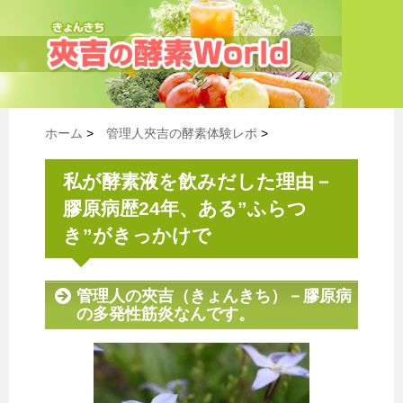
ホーム
>
管理人夾吉の酵素体験レポ
>
私が酵素液を飲みだした理由－
膠原病歴24年、ある”ふらつ
き”がきっかけで
管理人の夾吉（きょんきち）－膠原病
の多発性筋炎なんです。