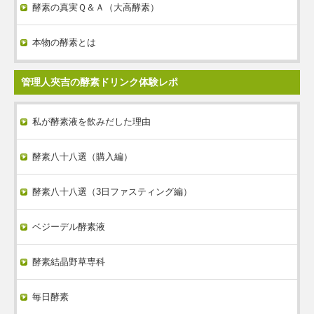
酵素の真実Ｑ＆Ａ（大高酵素）
本物の酵素とは
管理人夾吉の酵素ドリンク体験レポ
私が酵素液を飲みだした理由
酵素八十八選（購入編）
酵素八十八選（3日ファスティング編）
ベジーデル酵素液
酵素結晶野草専科
毎日酵素