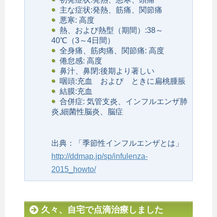
主な症状:発熱、筋痛、関節痛
悪寒: 高度
熱、および熱型（期間）:38～
40℃（3～4日間）
全身痛、筋肉痛、関節痛: 高度
倦怠感: 高度
鼻汁、鼻閉:後期より著しい
咽頭:充血 および ときに扁桃腫脹
結膜:充血
合併症: 気管支炎、インフルエンザ肺
炎,細菌性脳炎、脳症
出典：「季節性インフルエンザとは」
http://ddmap.jp/sp/infulenza-
2015_howto/
久々、自宅で点滴治療しました