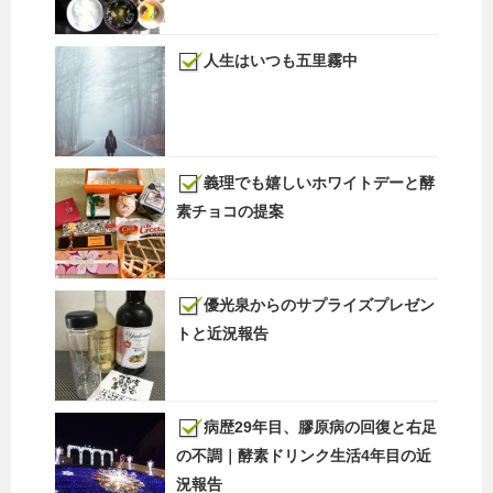
人生はいつも五里霧中
義理でも嬉しいホワイトデーと酵
素チョコの提案
優光泉からのサプライズプレゼン
トと近況報告
病歴29年目、膠原病の回復と右足
の不調｜酵素ドリンク生活4年目の近
況報告