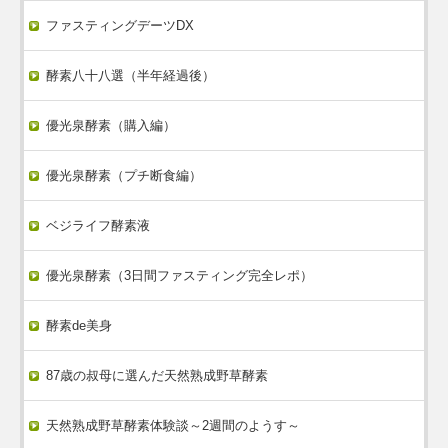
ファスティングデーツDX
酵素八十八選（半年経過後）
優光泉酵素（購入編）
優光泉酵素（プチ断食編）
ベジライフ酵素液
優光泉酵素（3日間ファスティング完全レポ）
酵素de美身
87歳の叔母に選んだ天然熟成野草酵素
天然熟成野草酵素体験談～2週間のようす～