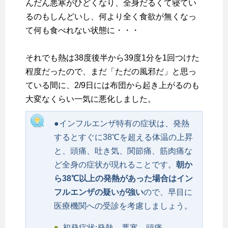
んだん悪寒がひどくなり、全身だるくて寝てい
るのもしんどいし、何より全く食欲が無くなっ
て何も食べれない状態に・・・
それでも熱は38度後半から39度1分を1回つけた
程度だったので、まだ「ただの風邪だ」と思っ
ている間に、2/9日には布団から起き上がるのも
大変なくらい一気に悪化しました。
●インフルエンザ特有の症状は、発熱
するとすぐに38℃を超える体温の上昇
と、頭痛、吐き気、関節痛、筋肉痛な
ど全身の症状が現れることです。
朝か
ら38℃以上の発熱があった場合はイン
フルエンザの疑いが強い
ので、早目に
医療機関への受診を考慮しましょう。
初発症状:発熱、悪寒、頭痛