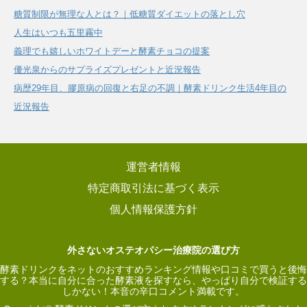
糖質制限が無理な人とは？｜低糖質ダイエットの落とし穴
人生はいつも五里霧中
義理でも嬉しいホワイトデーと酵素チョコの提案
優光泉からのサプライズプレゼントと近況報告
病歴29年目、膠原病の回復と右足の不調｜酵素ドリンク生活4年目の
近況報告
運営者情報
特定商取引法に基づく表示
個人情報保護方針
外さないオステオパシー治療院の選び方
酵素ドリンクをネットのおすすめランキング情報や口コミで買うと後悔
する？本当に自分に合った酵素液を探すなら、やっぱり自分で検証する
しかない！本音の辛口コメント満載です。