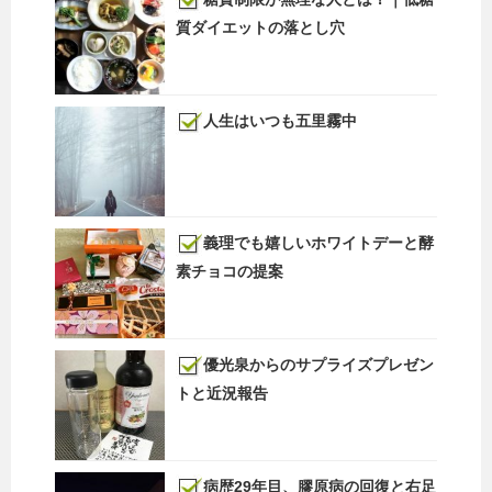
質ダイエットの落とし穴
人生はいつも五里霧中
義理でも嬉しいホワイトデーと酵
素チョコの提案
優光泉からのサプライズプレゼン
トと近況報告
病歴29年目、膠原病の回復と右足