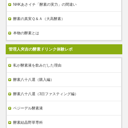
NHKあさイチ「酵素の実力」の間違い
酵素の真実Ｑ＆Ａ（大高酵素）
本物の酵素とは
管理人夾吉の酵素ドリンク体験レポ
私が酵素液を飲みだした理由
酵素八十八選（購入編）
酵素八十八選（3日ファスティング編）
ベジーデル酵素液
酵素結晶野草専科