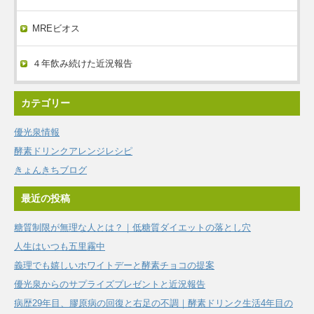
MREビオス
４年飲み続けた近況報告
カテゴリー
優光泉情報
酵素ドリンクアレンジレシピ
きょんきちブログ
最近の投稿
糖質制限が無理な人とは？｜低糖質ダイエットの落とし穴
人生はいつも五里霧中
義理でも嬉しいホワイトデーと酵素チョコの提案
優光泉からのサプライズプレゼントと近況報告
病歴29年目、膠原病の回復と右足の不調｜酵素ドリンク生活4年目の