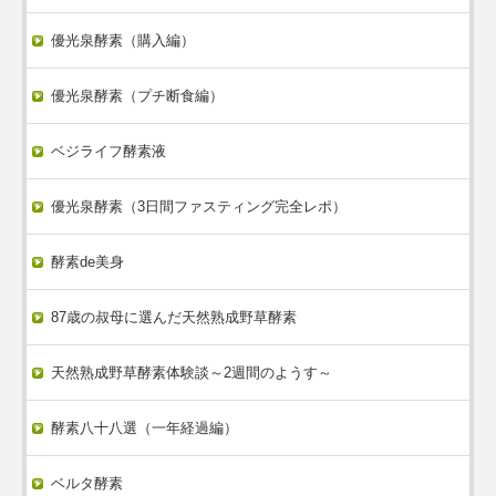
優光泉酵素（購入編）
優光泉酵素（プチ断食編）
ベジライフ酵素液
優光泉酵素（3日間ファスティング完全レポ）
酵素de美身
87歳の叔母に選んだ天然熟成野草酵素
天然熟成野草酵素体験談～2週間のようす～
酵素八十八選（一年経過編）
ベルタ酵素