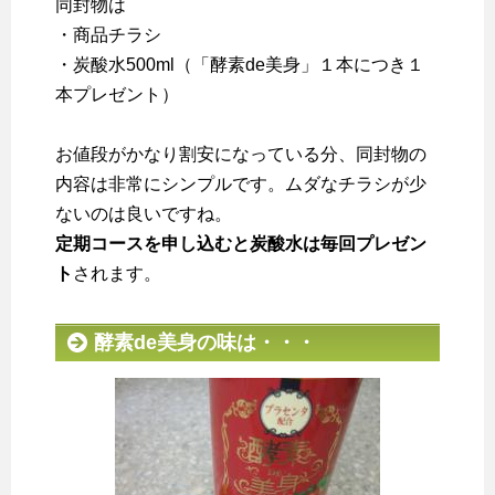
同封物は
・商品チラシ
・炭酸水500ml（「酵素de美身」１本につき１
本プレゼント）
お値段がかなり割安になっている分、同封物の
内容は非常にシンプルです。ムダなチラシが少
ないのは良いですね。
定期コースを申し込むと炭酸水は毎回プレゼン
ト
されます。
酵素de美身の味は・・・