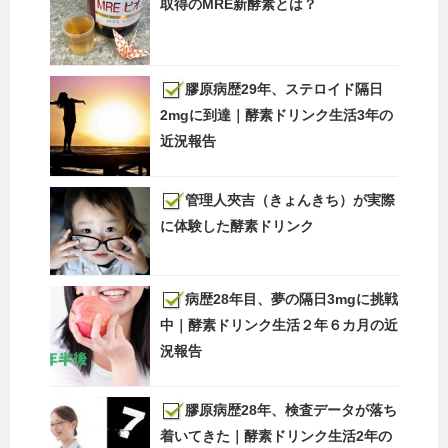
取得のMRE新酵素とは？
膠原病歴29年、ステロイド隔日
2mgに到達｜酵素ドリンク生活3年の
近況報告
管理人夾吉（きょんきち）が実際
に体験した酵素ドリンク
病歴28年目、夢の隔日3mgに挑戦
中｜酵素ドリンク生活２年６カ月の近
況報告
膠原病歴28年、検査データが落ち
着いてきた｜酵素ドリンク生活2年の