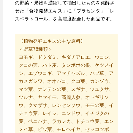
の野菜・果物を濃縮して抽出したものを発酵さ
せた「食物発酵エキス」に「プラセンタ」「レ
スベラトロール」を高濃度配合した商品です。
【植物発酵エキスの主な原料】
＜野草78種類＞
ヨモギ、ドクダミ、キダチアロエ、ウコン、
クコの実、ハト麦、タンポポの根、ケツメイ
シ、エゾウコギ、アマチャズル、ハブ草、ア
カメガシワ、オオバコ、クコ葉、カンゾウ、
マツ葉、ナンテンの葉、スギナ、ツユクサ、
ツルナ、ヤマイモ、高麗人参、オトギリソ
ウ、クマザサ、レンセンソウ、モモの葉、イ
チョウ葉、レイシ、ニンドウ、イチジクの
葉、ベニバナ、ラカンカ、トチュウ葉、エン
メイ草、ビワ葉、モロヘイヤ、セッコツボ