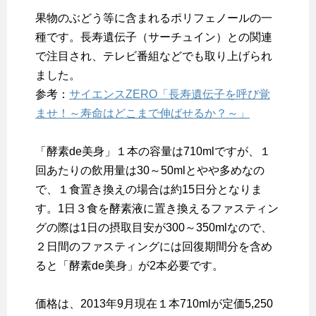
果物のぶどう等に含まれるポリフェノールの一
種です。長寿遺伝子（サーチュイン）との関連
で注目され、テレビ番組などでも取り上げられ
ました。
参考：
サイエンスZERO「長寿遺伝子を呼び覚
ませ！～寿命はどこまで伸ばせるか？～」
「酵素de美身」１本の容量は710mlですが、１
回あたりの飲用量は30～50mlとやや多めなの
で、１食置き換えの場合は約15日分となりま
す。1日３食を酵素液に置き換えるファスティン
グの際は1日の摂取目安が300～350mlなので、
２日間のファスティングには回復期間分を含め
ると「酵素de美身」が2本必要です。
価格は、2013年9月現在１本710mlが定価5,250