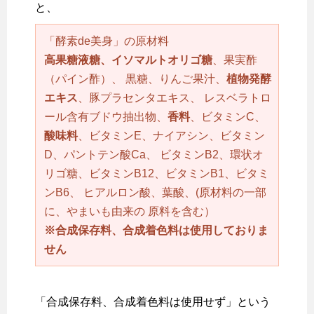
と、
「酵素de美身」の原材料
高果糖液糖、イソマルトオリゴ糖
、果実酢
（パイン酢）、 黒糖、りんご果汁、
植物発酵
エキス
、豚プラセンタエキス、 レスベラトロ
ール含有ブドウ抽出物、
香料
、ビタミンC、
酸味料
、ビタミンE、ナイアシン、ビタミン
D、パントテン酸Ca、 ビタミンB2、環状オ
リゴ糖、ビタミンB12、ビタミンB1、ビタミ
ンB6、 ヒアルロン酸、葉酸、(原材料の一部
に、やまいも由来の 原料を含む）
※合成保存料、合成着色料は使用しておりま
せん
「合成保存料、合成着色料は使用せず」という