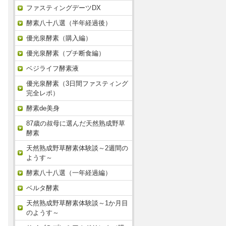
ファスティングデーツDX
酵素八十八選（半年経過後）
優光泉酵素（購入編）
優光泉酵素（プチ断食編）
ベジライフ酵素液
優光泉酵素（3日間ファスティング
完全レポ）
酵素de美身
87歳の叔母に選んだ天然熟成野草
酵素
天然熟成野草酵素体験談～2週間の
ようす～
酵素八十八選（一年経過編）
ベルタ酵素
天然熟成野草酵素体験談～1か月目
のようす～