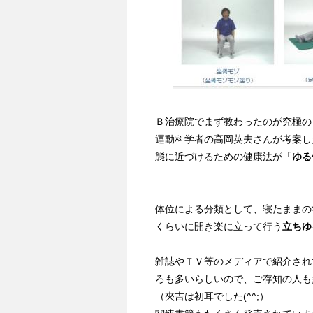
Ｂ治療院でまず教わったのが究極の
運動科学者の高岡英夫さんが考案し
態に近づけるための健康法が「
ゆる
体位による分類として、寝たままの
くらいに開き楽に立って行う
立ちゆ
雑誌やＴＶ等のメディアで紹介され
ろも多いらしいので、ご存知の人も
（夾吉は初耳でした(^^;）