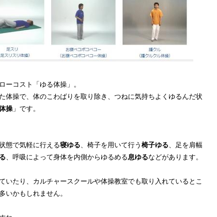
ローコスト「ゆる体操」。
た体操で、体のこわばりを取り除き、つねに気持ちよくゆるんだ状
体操
」です。
状態で気軽に行える
寝ゆる
、椅子を用いて行う
椅子ゆる
、足を肩幅
る
、呼吸によって身体を内側からゆるめる
息ゆる
などがあります。
ていたり、カルチャースクールや体操教室でも取り入れているとこ
多いかもしれません。