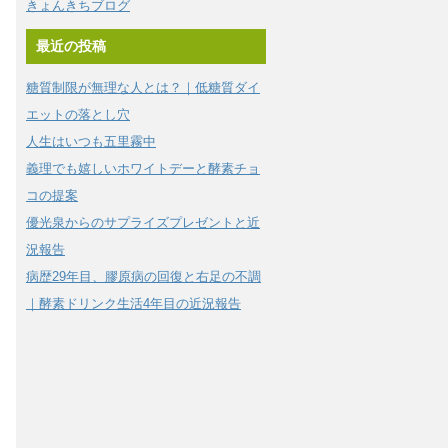
きょんきちブログ
最近の投稿
糖質制限が無理な人とは？｜低糖質ダイ
エットの落とし穴
人生はいつも五里霧中
義理でも嬉しいホワイトデーと酵素チョ
コの提案
優光泉からのサプライズプレゼントと近
況報告
病歴29年目、膠原病の回復と右足の不調
｜酵素ドリンク生活4年目の近況報告