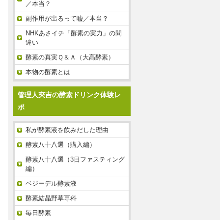
／本当？
副作用が出るって嘘／本当？
NHKあさイチ「酵素の実力」の間
違い
酵素の真実Ｑ＆Ａ（大高酵素）
本物の酵素とは
管理人夾吉の酵素ドリンク体験レ
ポ
私が酵素液を飲みだした理由
酵素八十八選（購入編）
酵素八十八選（3日ファスティング
編）
ベジーデル酵素液
酵素結晶野草専科
毎日酵素