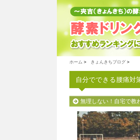
ホーム
>
きょんきちブログ
>
自分でできる腰痛対
無理しない！自宅で教