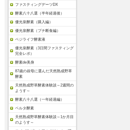
ファスティングデーツDX
酵素八十八選（半年経過後）
優光泉酵素（購入編）
優光泉酵素（プチ断食編）
ベジライフ酵素液
優光泉酵素（3日間ファスティング
完全レポ）
酵素de美身
87歳の叔母に選んだ天然熟成野草
酵素
天然熟成野草酵素体験談～2週間の
ようす～
酵素八十八選（一年経過編）
ベルタ酵素
天然熟成野草酵素体験談～1か月目
のようす～