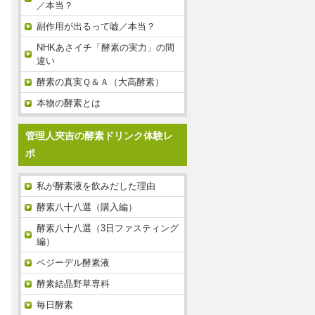
／本当？
副作用が出るって嘘／本当？
NHKあさイチ「酵素の実力」の間
違い
酵素の真実Ｑ＆Ａ（大高酵素）
本物の酵素とは
管理人夾吉の酵素ドリンク体験レ
ポ
私が酵素液を飲みだした理由
酵素八十八選（購入編）
酵素八十八選（3日ファスティング
編）
ベジーデル酵素液
酵素結晶野草専科
毎日酵素