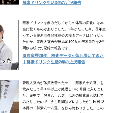
酵素ドリンク生活3年の近況報告
酵素ドリンクを飲みだしてからの体調の変化には本
当に驚くものがありました。2年がたった今、長年患
っている膠原病多発性筋炎の検査データはどうなっ
たのか。管理人夾吉が無添加100％の酵素飲料を2年
間飲み続けた記録の報告です。
膠原病歴28年、検査データが落ち着いてきた
｜酵素ドリンク生活2年の近況報告
管理人夾吉が体質改善のために「酵素八十八選」を
飲みだして早１年以上が経過し14ヶ月目に入りまし
た。途中で「酵素八十八選」以外の酵素液も試して
みたりしたので、少し期間はズレましたが、昨日12
本目の「酵素八十八選」を飲み終わりました。この