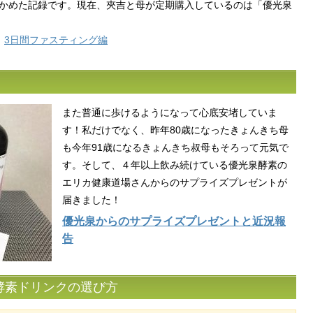
かめた記録です。現在、夾吉と母が定期購入しているのは「優光泉
／
3日間ファスティング編
また普通に歩けるようになって心底安堵していま
す！私だけでなく、昨年80歳になったきょんきち母
も今年91歳になるきょんきち叔母もそろって元気で
す。そして、４年以上飲み続けている優光泉酵素の
エリカ健康道場さんからのサプライズプレゼントが
届きました！
優光泉からのサプライズプレゼントと近況報
告
酵素ドリンクの選び方