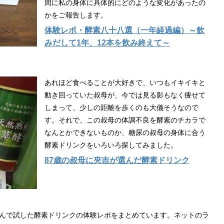
間に私の身体に具体的にどのような変化があったの
かをご報告します。
体験レポ・酵素八十八選（一年経過編）～飲
みだして1年、12本を飲み終えて～
あれほど食べることが大好きで、いつもイキイキと
動き回っていた叔母が、今では見る影もなく痩せて
しまって、少しの距離を歩くのも大儀そうなので
す。それで、この叔母の体調不良を酵素のチカラで
なんとかできないものか、糖尿の叔母の身体に合う
酵素ドリンクをいろいろ探してみました。
87歳の叔母に夾吉が選んだ酵素ドリンク
んで試した酵素ドリンクの体験レポをまとめています。ネットのラ