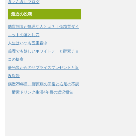
きょんきちブログ
最近の投稿
糖質制限が無理な人とは？｜低糖質ダイ
エットの落とし穴
人生はいつも五里霧中
義理でも嬉しいホワイトデーと酵素チョ
コの提案
優光泉からのサプライズプレゼントと近
況報告
病歴29年目、膠原病の回復と右足の不調
｜酵素ドリンク生活4年目の近況報告