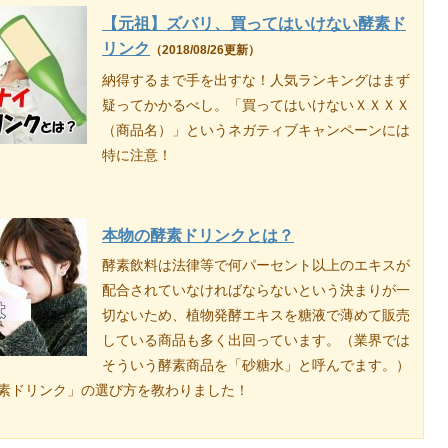
【元祖】ズバリ、買ってはいけない酵素ド
リンク
（2018/08/26更新）
納得するまで手を出すな！人気ランキングはまず
疑ってかかるべし。「買ってはいけないＸＸＸＸ
（商品名）」というネガティブキャンペーンには
特に注意！
本物の酵素ドリンクとは？
酵素飲料は法律等で何パーセント以上のエキスが
配合されていなければならないという決まりが一
切ないため、植物発酵エキスを糖液で薄めて販売
している商品も多く出回っています。（業界では
そういう酵素商品を「砂糖水」と呼んでます。）
素ドリンク」の選び方を教わりました！