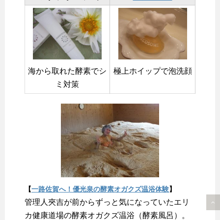
海から取れた酵素でシ
極上ホイップで泡洗顔
ミ対策
【
一路佐賀へ！優光泉の酵素オガクズ温浴体験
】
管理人夾吉が前からずっと気になっていたエリ
カ健康道場の酵素オガクズ温浴（酵素風呂）。