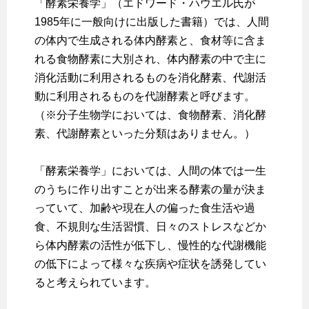
「酵素栄養学」（エドワード・ハウエル氏が
1985年に一般向けに出版した書籍）では、人間
の体内で生成される体内酵素と、食材等に含ま
れる食物酵素に大別され、体内酵素の中で主に
消化活動に利用されるものを消化酵素、代謝活
動に利用されるものを代謝酵素と呼びます。
（※分子生物学においては、食物酵素、消化酵
素、代謝酵素といった分類はありません。）
「酵素栄養学」においては、人間の体では一生
のうちに作り出すことが出来る酵素の量が決ま
っていて、加齢や現在人の偏った食生活や過
食、不規則な生活習慣、日々のストレスなどか
ら体内酵素の活性が低下し、慢性的な代謝機能
の低下によって様々な疾病や症状を誘発してい
ると考えられています。