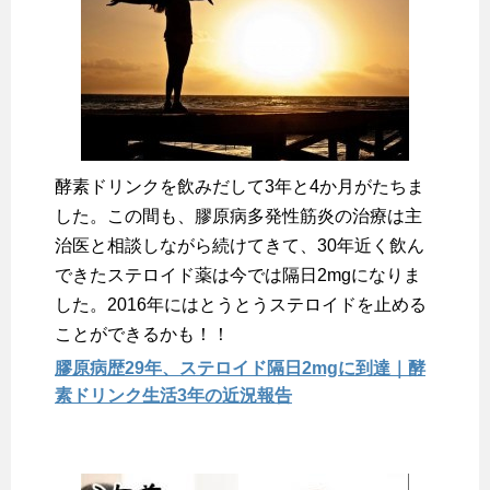
酵素ドリンクを飲みだして3年と4か月がたちま
した。この間も、膠原病多発性筋炎の治療は主
治医と相談しながら続けてきて、30年近く飲ん
できたステロイド薬は今では隔日2mgになりま
した。2016年にはとうとうステロイドを止める
ことができるかも！！
膠原病歴29年、ステロイド隔日2mgに到達｜酵
素ドリンク生活3年の近況報告