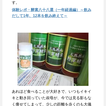
す。
体験レポ・酵素八十八選（一年経過編）～飲み
だして1年、12本を飲み終えて～
あれほど食べることが大好きで、いつもイキイ
キと動き回っていた叔母が、今では見る影もな
く痩せてしまって、少しの距離を歩くのも大儀