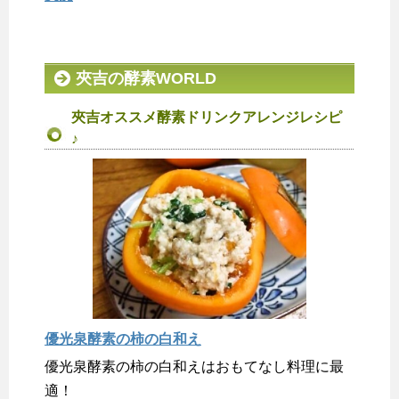
夾吉の酵素WORLD
夾吉オススメ酵素ドリンクアレンジレシピ
♪
優光泉酵素の柿の白和え
優光泉酵素の柿の白和えはおもてなし料理に最
適！