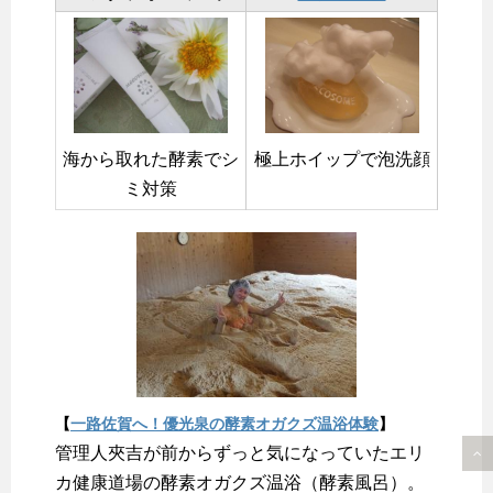
海から取れた酵素でシ
極上ホイップで泡洗顔
ミ対策
【
一路佐賀へ！優光泉の酵素オガクズ温浴体験
】
管理人夾吉が前からずっと気になっていたエリ
カ健康道場の酵素オガクズ温浴（酵素風呂）。