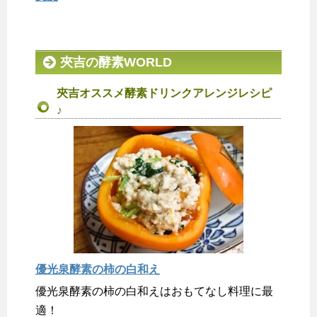
夾吉の酵素WORLD
夾吉オススメ酵素ドリンクアレンジレシピ
♪
優光泉酵素の柿の白和え
優光泉酵素の柿の白和えはおもてなし料理に最
適！