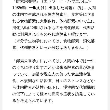
「酵素栄養学」（エドワード・ハウエル氏が
1985年に一般向けに出版した書籍）では、人間
の体内で生成される体内酵素と、食材等に含ま
れる食物酵素に大別され、体内酵素の中で主に
消化活動に利用されるものを消化酵素、代謝活
動に利用されるものを代謝酵素と呼びます。
（※分子生物学においては、食物酵素、消化酵
素、代謝酵素といった分類はありません。）
「酵素栄養学」においては、人間の体では一生
のうちに作り出すことが出来る酵素の量が決ま
っていて、加齢や現在人の偏った食生活や過
食、不規則な生活習慣、日々のストレスなどか
ら体内酵素の活性が低下し、慢性的な代謝機能
の低下によって様々な疾病や症状を誘発してい
ると考えられています。