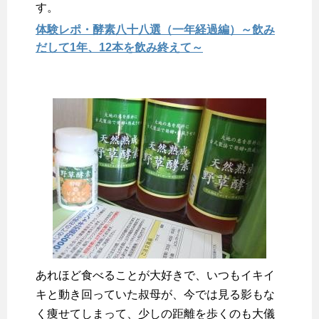
す。
体験レポ・酵素八十八選（一年経過編）～飲み
だして1年、12本を飲み終えて～
あれほど食べることが大好きで、いつもイキイ
キと動き回っていた叔母が、今では見る影もな
く痩せてしまって、少しの距離を歩くのも大儀