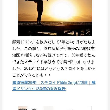
酵素ドリンクを飲みだして3年と4か月がたちま
した。この間も、膠原病多発性筋炎の治療は主
治医と相談しながら続けてきて、30年近く飲ん
できたステロイド薬は今では隔日2mgになりま
した。2016年にはとうとうステロイドを止める
ことができるかも！！
膠原病歴29年、ステロイド隔日2mgに到達｜酵
素ドリンク生活3年の近況報告