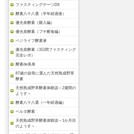
ファスティングデーツDX
酵素八十八選（半年経過後）
優光泉酵素（購入編）
優光泉酵素（プチ断食編）
ベジライフ酵素液
優光泉酵素（3日間ファスティング
完全レポ）
酵素de美身
87歳の叔母に選んだ天然熟成野草
酵素
天然熟成野草酵素体験談～2週間の
ようす～
酵素八十八選（一年経過編）
ベルタ酵素
天然熟成野草酵素体験談～1か月目
のようす～