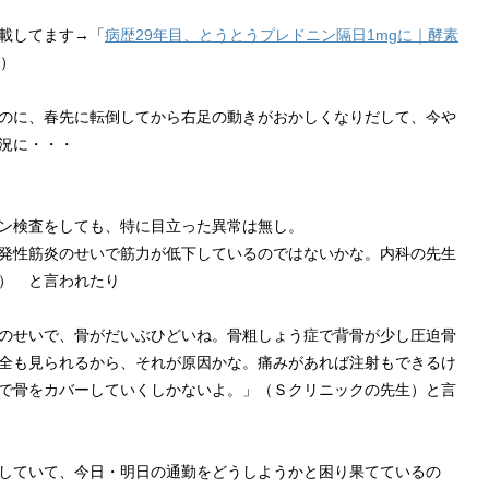
載してます→「
病歴29年目、とうとうプレドニン隔日1mgに｜酵素
）
のに、春先に転倒してから右足の動きがおかしくなりだして、今や
況に・・・
ン検査をしても、特に目立った異常は無し。
発性筋炎のせいで筋力が低下しているのではないかな。内科の先生
） と言われたり
のせいで、骨がだいぶひどいね。骨粗しょう症で背骨が少し圧迫骨
全も見られるから、それが原因かな。痛みがあれば注射もできるけ
で骨をカバーしていくしかないよ。」（Ｓクリニックの先生）と言
していて、今日・明日の通勤をどうしようかと困り果てているの