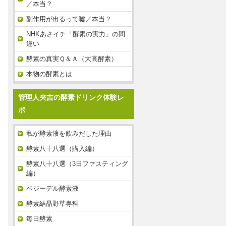
／本当？
副作用が出るって嘘／本当？
NHKあさイチ「酵素の実力」の間
違い
酵素の真実Ｑ＆Ａ（大高酵素）
本物の酵素とは
管理人夾吉の酵素ドリンク体験レ
ポ
私が酵素液を飲みだした理由
酵素八十八選（購入編）
酵素八十八選（3日ファスティング
編）
ベジーデル酵素液
酵素結晶野草専科
毎日酵素