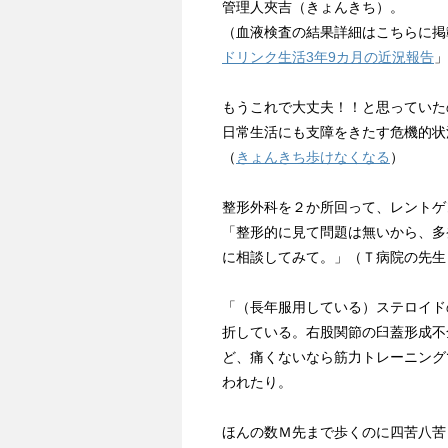
管理人夾吉（きょんきち）。
（血液検査の結果詳細はこちらに掲
ドリンク生活3年9カ月の近況報告
」
もうこれで大丈夫！！と思っていた
日常生活にも支障をきたす危機的状
（
きょんきち歩けなくなる
）
整形外科を２か所回って、レントゲ
「整形的に見て問題は無いから、多
に相談してみて。」（Ｔ病院の先生
「（長年服用している）ステロイド
折している。右股関節の臼蓋形成不
ど、痛くないなら筋力トレーニング
われたり。
ほんの数Ｍ先まで歩くのに四苦八苦