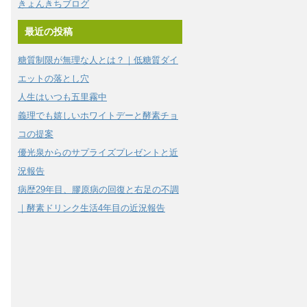
きょんきちブログ
最近の投稿
糖質制限が無理な人とは？｜低糖質ダイ
エットの落とし穴
人生はいつも五里霧中
義理でも嬉しいホワイトデーと酵素チョ
コの提案
優光泉からのサプライズプレゼントと近
況報告
病歴29年目、膠原病の回復と右足の不調
｜酵素ドリンク生活4年目の近況報告